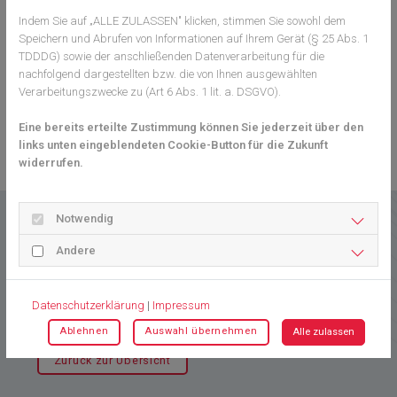
Mit kollegialen Grüßen
Indem Sie auf „ALLE ZULASSEN" klicken, stimmen Sie sowohl dem
Speichern und Abrufen von Informationen auf Ihrem Gerät (§ 25 Abs. 1
Dr. Christian Messer
TDDDG) sowie der anschließenden Datenverarbeitung für die
nachfolgend dargestellten bzw. die von Ihnen ausgewählten
Verarbeitungszwecke zu (Art 6 Abs. 1 lit. a. DSGVO).
Anlage:
2023-03-14-pm-lauterbach-lobbyismus-krankenhauser.pdf
Eine bereits erteilte Zustimmung können Sie jederzeit über den
links unten eingeblendeten Cookie-Button für die Zukunft
Zurück zur Übersicht
widerrufen.
Notwendig
Das könnte Sie auch
Andere
interessieren
Datenschutzerklärung
|
Impressum
Ablehnen
Auswahl übernehmen
Alle zulassen
Zurück zur Übersicht