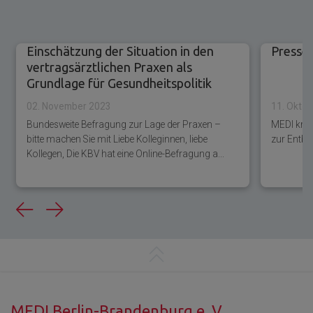
Einschätzung der Situation in den
Presse
vertragsärztlichen Praxen als
Grundlage für Gesundheitspolitik
02. November 2023
11. Okto
Bundesweite Befragung zur Lage der Praxen –
MEDI krit
bitte machen Sie mit Liebe Kolleginnen, liebe
zur Entbu
Kollegen, Die KBV hat eine Online-Befragung a...
Previous
Next
MEDI Berlin-Brandenburg e. V.