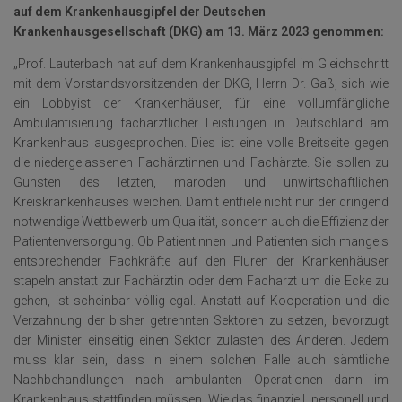
auf dem Krankenhausgipfel der Deutschen
Krankenhausgesellschaft (DKG) am 13. März 2023 genommen:
„Prof. Lauterbach hat auf dem Krankenhausgipfel im Gleichschritt
mit dem Vorstandsvorsitzenden der DKG, Herrn Dr. Gaß, sich wie
ein Lobbyist der Krankenhäuser, für eine vollumfängliche
Ambulantisierung fachärztlicher Leistungen in Deutschland am
Krankenhaus ausgesprochen. Dies ist eine volle Breitseite gegen
die niedergelassenen Fachärztinnen und Fachärzte. Sie sollen zu
Gunsten des letzten, maroden und unwirtschaftlichen
Kreiskrankenhauses weichen. Damit entfiele nicht nur der dringend
notwendige Wettbewerb um Qualität, sondern auch die Effizienz der
Patientenversorgung. Ob Patientinnen und Patienten sich mangels
entsprechender Fachkräfte auf den Fluren der Krankenhäuser
stapeln anstatt zur Fachärztin oder dem Facharzt um die Ecke zu
gehen, ist scheinbar völlig egal. Anstatt auf Kooperation und die
Verzahnung der bisher getrennten Sektoren zu setzen, bevorzugt
der Minister einseitig einen Sektor zulasten des Anderen. Jedem
muss klar sein, dass in einem solchen Falle auch sämtliche
Nachbehandlungen nach ambulanten Operationen dann im
Krankenhaus stattfinden müssen. Wie das finanziell, personell und