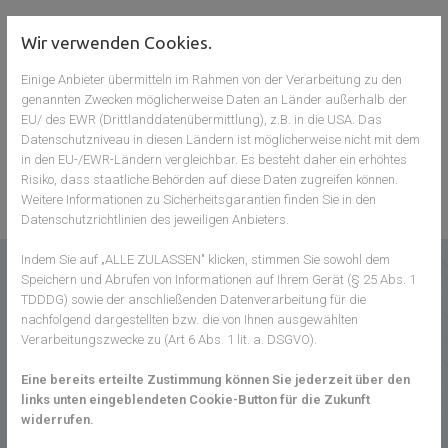
Wir verwenden Cookies.
Mit kollegialen Grüßen
Einige Anbieter übermitteln im Rahmen von der Verarbeitung zu den
genannten Zwecken möglicherweise Daten an Länder außerhalb der
EU/ des EWR (Drittlanddatenübermittlung), z.B. in die USA. Das
Datenschutzniveau in diesen Ländern ist möglicherweise nicht mit dem
in den EU-/EWR-Ländern vergleichbar. Es besteht daher ein erhöhtes
Risiko, dass staatliche Behörden auf diese Daten zugreifen können.
Zurück zur Übersicht
Weitere Informationen zu Sicherheitsgarantien finden Sie in den
Datenschutzrichtlinien des jeweiligen Anbieters.
Indem Sie auf „ALLE ZULASSEN" klicken, stimmen Sie sowohl dem
Speichern und Abrufen von Informationen auf Ihrem Gerät (§ 25 Abs. 1
Das könnte Sie auch
TDDDG) sowie der anschließenden Datenverarbeitung für die
nachfolgend dargestellten bzw. die von Ihnen ausgewählten
interessieren
Verarbeitungszwecke zu (Art 6 Abs. 1 lit. a. DSGVO).
Eine bereits erteilte Zustimmung können Sie jederzeit über den
links unten eingeblendeten Cookie-Button für die Zukunft
widerrufen.
Zurück zur Übersicht