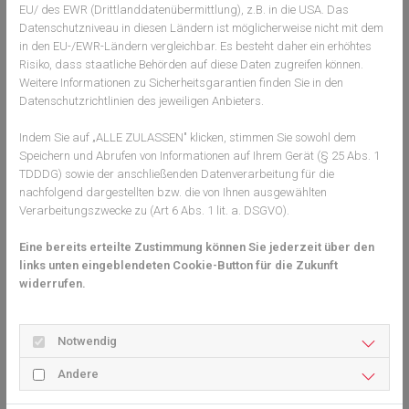
endlich um die Probleme im Gesundheitswesen, anstatt Phrasen
EU/ des EWR (Drittlanddatenübermittlung), z.B. in die USA. Das
zu dreschen!“, so Dr. Heinrich weiter.
Datenschutzniveau in diesen Ländern ist möglicherweise nicht mit dem
in den EU-/EWR-Ländern vergleichbar. Es besteht daher ein erhöhtes
Robert Schneider, Hauptgeschäftsführer des SpiFa, ergänzt: „Es
Risiko, dass staatliche Behörden auf diese Daten zugreifen können.
geht bei der Forderung nach einer Ausfallgebühr um nicht weniger
Weitere Informationen zu Sicherheitsgarantien finden Sie in den
als eine erzieherische Maßnahme bei denjenigen, die unser
Datenschutzrichtlinien des jeweiligen Anbieters.
solidarisch finanziertes Gesundheitswesen und dessen
Ressourcen missbrauchen. Eine Ausfallgebühr wird niemals so
Indem Sie auf „ALLE ZULASSEN" klicken, stimmen Sie sowohl dem
hoch sein können, wie der tatsächlich ausgefallene Erlös durch
Speichern und Abrufen von Informationen auf Ihrem Gerät (§ 25 Abs. 1
den versäumten Termin. Hier also von einem Zusatzverdienst zu
TDDDG) sowie der anschließenden Datenverarbeitung für die
nachfolgend dargestellten bzw. die von Ihnen ausgewählten
sprechen, ist mehr als irreführend. Am Ende bleibt immer noch ein
Verarbeitungszwecke zu (Art 6 Abs. 1 lit. a. DSGVO).
Verlust für die Praxis.“
2023-08-04-pm-arzttermine-ausfallgebuhr.pdf
Eine bereits erteilte Zustimmung können Sie jederzeit über den
links unten eingeblendeten Cookie-Button für die Zukunft
widerrufen.
Herzliche Grüße
Notwendig
Christian Messer
Andere
Zurück zur Übersicht