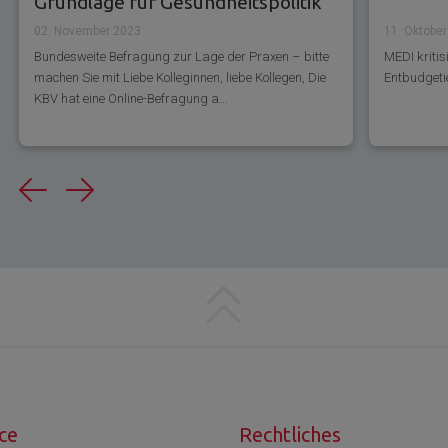
Grundlage für Gesundheitspolitik
02. November 2023
11. Oktobe
Bundesweite Befragung zur Lage der Praxen – bitte
MEDI kriti
machen Sie mit Liebe Kolleginnen, liebe Kollegen, Die
Entbudgeti
KBV hat eine Online-Befragung a...
Previous
Next
ce
Rechtliches