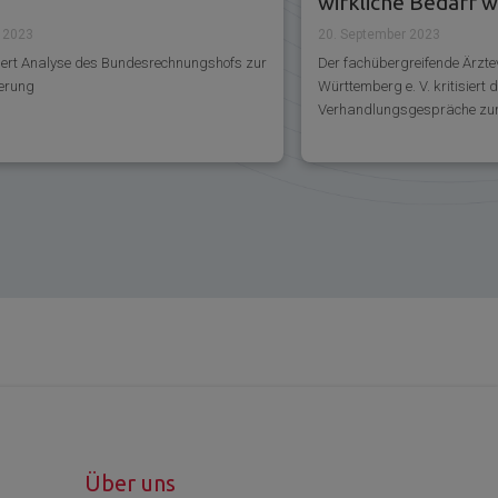
wirkliche Bedarf w
berücksichtigt“
r 2023
20. September 2023
siert Analyse des Bundesrechnungshofs zur
Der fachübergreifende Ärzt
erung
Württemberg e. V. kritisiert 
Verhandlungsgespräche zum 
Über uns