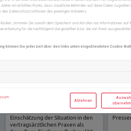
 der Inbetriebnahme eines Konnektors zu überprüfen, was
 daher ein erhöhtes Risiko, dass staatliche Behörden auf diese Daten zugreifen 
n den Datenschutzrichtlinien des jeweiligen Anbieters.
 der gematik gewesen, bei der Zulassung der
zu erkennen. Und eine Datenschutzverletzung bei den
licken, stimmen Sie sowohl dem Speichern und Abrufen von Informationen auf 
lt geworden. Umso notwendiger ist es jetzt, dass die nächste
erarbeitung für die nachfolgend dargestellten bzw. die von Ihnen ausgewählte
t.“
 Sozialgericht Stuttgart abgewiesen worden. Mittlerweile
ung können Sie jederzeit über den links unten eingeblendeten Cookie-Butt
essum
Auswah
Ablehnen
überneh
Einschätzung der Situation in den
Presse
vertragsärztlichen Praxen als