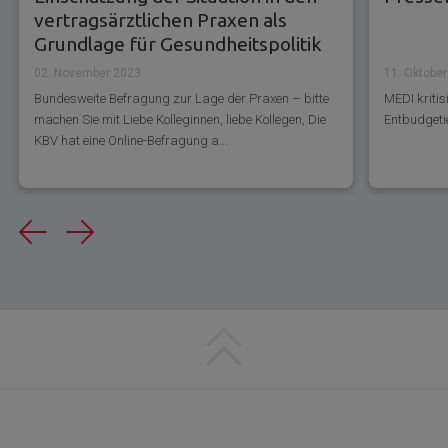
vertragsärztlichen Praxen als
Grundlage für Gesundheitspolitik
02. November 2023
11. Oktobe
Bundesweite Befragung zur Lage der Praxen – bitte
MEDI kriti
machen Sie mit Liebe Kolleginnen, liebe Kollegen, Die
Entbudgeti
KBV hat eine Online-Befragung a...
Previous
Next