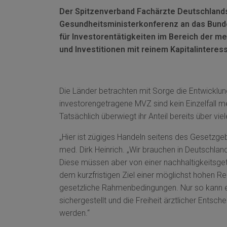
Der Spitzenverband Fachärzte Deutschlands 
Gesundheitsministerkonferenz an das Bunde
für Investorentätigkeiten im Bereich der 
und Investitionen mit reinem Kapitalinteres
Die Länder betrachten mit Sorge die Entwicklu
investorengetragene MVZ sind kein Einzelfall me
Tatsächlich überwiegt ihr Anteil bereits über v
„Hier ist zügiges Handeln seitens des Gesetzge
med. Dirk Heinrich. „Wir brauchen in Deutschlan
Diese müssen aber von einer nachhaltigkeitsge
dem kurzfristigen Ziel einer möglichst hohen Re
gesetzliche Rahmenbedingungen. Nur so kann ei
sichergestellt und die Freiheit ärztlicher Entsc
werden.“