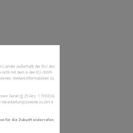
an Länder außerhalb der EU/ des
e nicht mit dem in den EU-/EWR-
können. Weitere Informationen zu
Ihrem Gerät (§ 25 Abs. 1 TDDDG)
n Verarbeitungszwecke zu (Art 6
on für die Zukunft widerrufen.