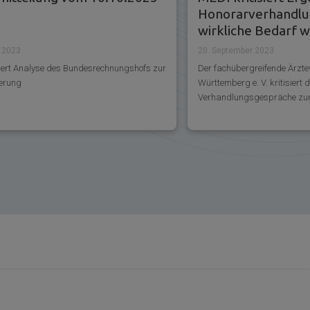
Honorarverhandlu
wirkliche Bedarf w
berücksichtigt“
r 2023
20. September 2023
siert Analyse des Bundesrechnungshofs zur
Der fachübergreifende Ärzt
erung
Württemberg e. V. kritisiert 
Verhandlungsgespräche zum 