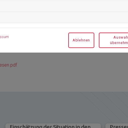
essum
Auswah
Ablehnen
überneh
esen.pdf
Einschätzung der Situation in den
Presse