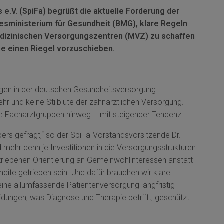
e.V. (SpiFa) begrüßt die aktuelle Forderung der
sministerium für Gesundheit (BMG), klare Regeln
medizinischen Versorgungszentren (MVZ) zu schaffen
se einen Riegel vorzuschieben.
ngen in der deutschen Gesundheitsversorgung:
hr und keine Stilblüte der zahnärztlichen Versorgung.
iele Facharztgruppen hinweg – mit steigender Tendenz.
bers gefragt,“ so der SpiFa-Vorstandsvorsitzende Dr.
d mehr denn je Investitionen in die Versorgungsstrukturen.
triebenen Orientierung an Gemeinwohlinteressen anstatt
ndite getrieben sein. Und dafür brauchen wir klare
ne allumfassende Patientenversorgung langfristig
heidungen, was Diagnose und Therapie betrifft, geschützt