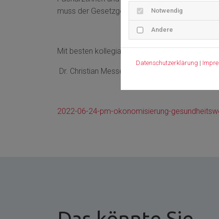
muss der Gesetzgeber dringend handeln!“
Notwendig
Andere
Mit besten kollegialen Grüßen
Datenschutzerklärung
|
Impr
Dr. Christian Messer
2022-06-24-pm-okonomisierung-gesundheitsw
Das könnte Sie