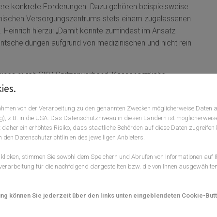
ere konkrete Forderungen. Dazu gehören beispielsweise
izinischen Versorgungszentrums stets einem zugelassenen
. Heinrich hierzu: „Damit könnte zumindest im Ansatz
ntscheidungen aufgrund von medizinischen und nicht rein
g eines durch GKV-Spitzenverband, Kassenärztliche
ellschaft gepflegten Transparenzregisters hinsichtlich
ies.
tigten von medizinischen Versorgungszentren sowie die
 Rahmen von der Verarbeitung zu den genannten Zwecken möglicherweise Daten 
ragsärztlichen Versorgung im Falle, dass sich die
), z.B. in die USA. Das Datenschutzniveau in diesen Ländern ist möglicherweis
ftliche Berechtigung ändert.
 daher ein erhöhtes Risiko, dass staatliche Behörden auf diese Daten zugreifen 
n den Datenschutzrichtlinien des jeweiligen Anbieters.
bt die Aktualität und Dringlichkeit des Problems hervor:
reiben zum Erwerb von Praxen vor, die nicht nur die
licken, stimmen Sie sowohl dem Speichern und Abrufen von Informationen auf 
ffen. Wir werden auch mit Akquise-Bestrebungen in der
erarbeitung für die nachfolgend dargestellten bzw. die von Ihnen ausgewählte
 wie z.B. der Orthopädie aber auch der Allgemeinmedizin.
nnen und Fachärzte und ermutigen diese, Ihre Praxissitze
ung können Sie jederzeit über den links unten eingeblendeten Cookie-Butt
pitalinvestoren im Gesundheitswesen ausgeht, für viele
ige Patientenversorgung zur konkreten Bedrohung. Hier