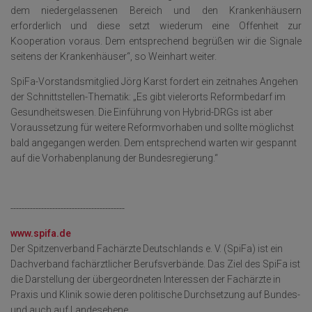
dem niedergelassenen Bereich und den Krankenhäusern
erforderlich und diese setzt wiederum eine Offenheit zur
Kooperation voraus. Dem entsprechend begrüßen wir die Signale
seitens der Krankenhäuser“, so Weinhart weiter.
SpiFa-Vorstandsmitglied Jörg Karst fordert ein zeitnahes Angehen
der Schnittstellen-Thematik: „Es gibt vielerorts Reformbedarf im
Gesundheitswesen. Die Einführung von Hybrid-DRGs ist aber
Voraussetzung für weitere Reformvorhaben und sollte möglichst
bald angegangen werden. Dem entsprechend warten wir gespannt
auf die Vorhabenplanung der Bundesregierung.“
-----------------------------------------
www.spifa.de
Der Spitzenverband Fachärzte Deutschlands e. V. (SpiFa) ist ein
Dachverband fachärztlicher Berufsverbände. Das Ziel des SpiFa ist
die Darstellung der übergeordneten Interessen der Fachärzte in
Praxis und Klinik sowie deren politische Durchsetzung auf Bundes-
und auch auf Landesebene.