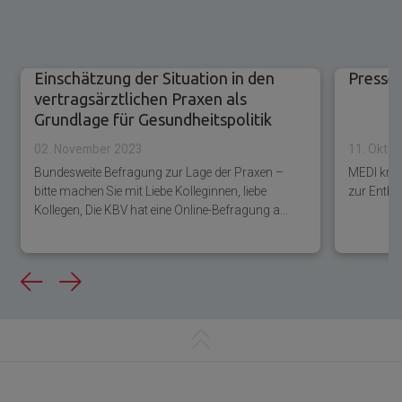
Einschätzung der Situation in den
Presse
vertragsärztlichen Praxen als
Grundlage für Gesundheitspolitik
02. November 2023
11. Okto
Bundesweite Befragung zur Lage der Praxen –
MEDI krit
bitte machen Sie mit Liebe Kolleginnen, liebe
zur Entbu
Kollegen, Die KBV hat eine Online-Befragung a...
Previous
Next